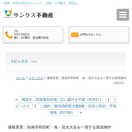
熱海・伊豆の中古マンション、土地、一戸建て、別荘は
サ
TEL
0120-393019
お問合せはこちら
第2・4火曜日、毎水曜日定休
ホーム
>
トピックス
> 価格変更：熱海市和田町・海・花火大会を一望する築浅物件
（R3115）
«
|
商談中：西熱海別荘地・広い庭付き戸建（R2917）
ト
|
ピックス
ご成約：湯河原町鍛冶屋B棟・日当り良好・平坦
»
角地（R2769）
価格変更：熱海市和田町・海・花火大会を一望する築浅物件