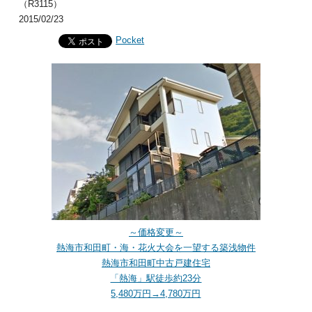
（R3115）
2015/02/23
Pocket
～価格変更～
熱海市和田町・海・花火大会を一望する築浅物件
熱海市和田町中古戸建住宅
「熱海」駅徒歩約23分
5,480万円→4,780万円