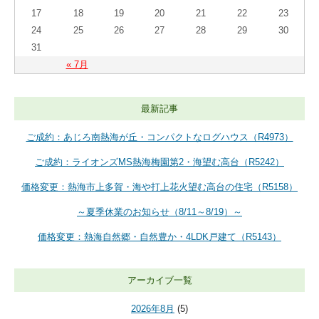
17
18
19
20
21
22
23
24
25
26
27
28
29
30
31
« 7月
最新記事
ご成約：あじろ南熱海が丘・コンパクトなログハウス（R4973）
ご成約：ライオンズMS熱海梅園第2・海望む高台（R5242）
価格変更：熱海市上多賀・海や打上花火望む高台の住宅（R5158）
～夏季休業のお知らせ（8/11～8/19）～
価格変更：熱海自然郷・自然豊か・4LDK戸建て（R5143）
アーカイブ一覧
2026年8月
(5)