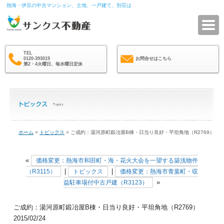
熱海・伊豆の中古マンション、土地、一戸建て、別荘は
サ
TEL
0120-393019
お問合せはこちら
第2・4火曜日、毎水曜日定休
ホーム
>
トピックス
> ご成約：湯河原町鍛冶屋B棟・日当り良好・平坦角地（R2769）
«
価格変更：熱海市和田町・海・花火大会を一望する築浅物件
|
|
（R3115）
トピックス
価格変更：熱海市青葉町・収
»
益駐車場付中古戸建（R3123）
ご成約：湯河原町鍛冶屋B棟・日当り良好・平坦角地（R2769）
2015/02/24