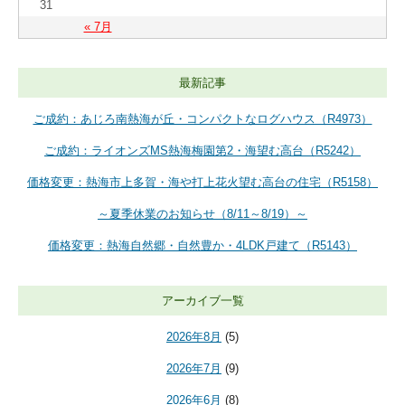
31
« 7月
最新記事
ご成約：あじろ南熱海が丘・コンパクトなログハウス（R4973）
ご成約：ライオンズMS熱海梅園第2・海望む高台（R5242）
価格変更：熱海市上多賀・海や打上花火望む高台の住宅（R5158）
～夏季休業のお知らせ（8/11～8/19）～
価格変更：熱海自然郷・自然豊か・4LDK戸建て（R5143）
アーカイブ一覧
2026年8月
(5)
2026年7月
(9)
2026年6月
(8)