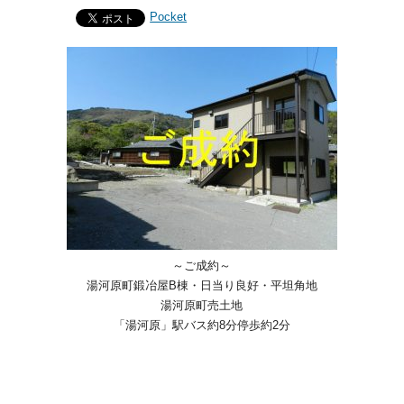
Pocket
～ご成約～
湯河原町鍛冶屋B棟・日当り良好・平坦角地
湯河原町売土地
「湯河原」駅バス約8分停歩約2分