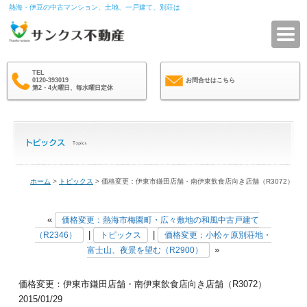
熱海・伊豆の中古マンション、土地、一戸建て、別荘は
サ
TEL
0120-393019
お問合せはこちら
第2・4火曜日、毎水曜日定休
ホーム
>
トピックス
> 価格変更：伊東市鎌田店舗・南伊東飲食店向き店舗（R3072）
«
価格変更：熱海市梅園町・広々敷地の和風中古戸建て
|
|
（R2346）
トピックス
価格変更：小松ヶ原別荘地・
»
富士山、夜景を望む（R2900）
価格変更：伊東市鎌田店舗・南伊東飲食店向き店舗（R3072）
2015/01/29