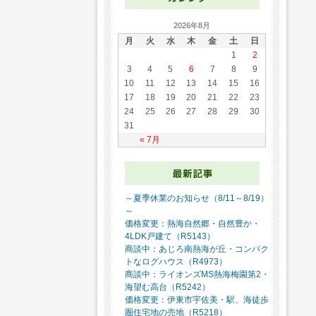
2026年8月
月
火
水
木
金
土
日
1
2
3
4
5
6
7
8
9
10
11
12
13
14
15
16
17
18
19
20
21
22
23
24
25
26
27
28
29
30
31
« 7月
～夏季休業のお知らせ（8/11～8/19）
～
価格変更：熱海自然郷・自然豊か・
4LDK戸建て（R5143）
商談中：あじろ南熱海が丘・コンパク
トなログハウス（R4973）
商談中：ライオンズMS熱海梅園第2・
海望む高台（R5242）
価格変更：伊東市宇佐美・駅、海徒歩
圏住宅地の売地（R5218）