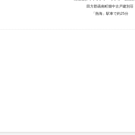
田方郡函南町畑中古戸建別荘
「熱海」駅車で約25分