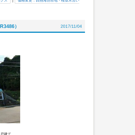
ックス
|
価格変更：西熱海別荘地・桜並木沿い
3486）
2017/11/04
み戸建て