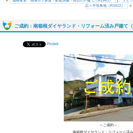
«
価格変更：熱海市下多賀・駅徒歩圏・高台の戸建て（R2845）
|
トピ
広々平坦角地（R3422）
»
ご成約：南箱根ダイヤランド・リフォーム済み戸建て（R
Pocket
～ご成約～
南箱根ダイヤランド・リフォーム済