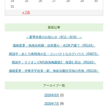
24
25
26
27
28
29
30
31
« 7月
最新記事
～夏季休業のお知らせ（8/11～8/19）～
価格変更：熱海自然郷・自然豊か・4LDK戸建て（R5143）
商談中：あじろ南熱海が丘・コンパクトなログハウス（R4973）
商談中：ライオンズMS熱海梅園第2・海望む高台（R5242）
価格変更：伊東市宇佐美・駅、海徒歩圏住宅地の売地（R5218）
アーカイブ一覧
2026年8月
(2)
2026年7月
(9)