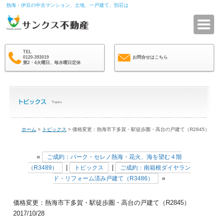
熱海・伊豆の中古マンション、土地、一戸建て、別荘は
サ
TEL
0120-393019
お問合せはこちら
第2・4火曜日、毎水曜日定休
ホーム
>
トピックス
> 価格変更：熱海市下多賀・駅徒歩圏・高台の戸建て（R2845）
«
ご成約：パーク・セレノ熱海・花火、海を望む４階
|
|
（R3489）
トピックス
ご成約：南箱根ダイヤラン
»
ド・リフォーム済み戸建て（R3486）
価格変更：熱海市下多賀・駅徒歩圏・高台の戸建て（R2845）
2017/10/28