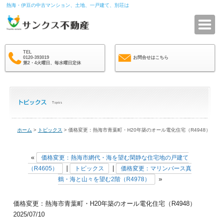
熱海・伊豆の中古マンション、土地、一戸建て、別荘は
サ
TEL
0120-393019
お問合せはこちら
第2・4火曜日、毎水曜日定休
ホーム
>
トピックス
> 価格変更：熱海市青葉町・H20年築のオール電化住宅（R4948）
«
価格変更：熱海市網代・海を望む閑静な住宅地の戸建て
|
|
（R4605）
トピックス
価格変更：マリンバース真
»
鶴・海と山々を望む2階（R4978）
価格変更：熱海市青葉町・H20年築のオール電化住宅（R4948）
2025/07/10