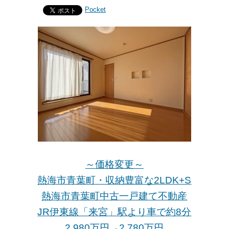
Pocket
～価格変更～
熱海市青葉町・収納豊富な2LDK+S
熱海市青葉町中古一戸建て不動産
JR伊東線「来宮
」駅より車で約8
分
2,980万円→2,780万
円