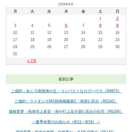
2026年8月
月
火
水
木
金
土
日
1
2
3
4
5
6
7
8
9
10
11
12
13
14
15
16
17
18
19
20
21
22
23
24
25
26
27
28
29
30
31
« 7月
最新記事
ご成約：あじろ南熱海が丘・コンパクトなログハウス（R4973）
ご成約：ライオンズMS熱海梅園第2・海望む高台（R5242）
価格変更：熱海市上多賀・海や打上花火望む高台の住宅（R5158）
～夏季休業のお知らせ（8/11～8/19）～