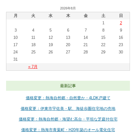
2026年8月
月
火
水
木
金
土
日
1
2
3
4
5
6
7
8
9
10
11
12
13
14
15
16
17
18
19
20
21
22
23
24
25
26
27
28
29
30
31
« 7月
最新記事
価格変更：熱海自然郷・自然豊か・4LDK戸建て
価格変更：伊東市宇佐美・駅、海徒歩圏住宅地の売地
価格変更：熱海自然郷・海望む高台・平坦な芝庭付住宅
価格変更：熱海市青葉町・H20年築のオール電化住宅