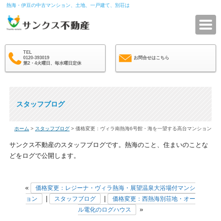
熱海・伊豆の中古マンション、土地、一戸建て、別荘は
サ
TEL
0120-393019
お問合せはこちら
第2・4火曜日、毎水曜日定休
スタッフブログ
ホーム
>
スタッフブログ
> 価格変更：ヴィラ南熱海6号館・海を一望する高台マンション
サンクス不動産のスタッフブログです。熱海のこと、住まいのことな
どをログで公開します。
«
価格変更：レジーナ・ヴィラ熱海・展望温泉大浴場付マンシ
|
|
ョン
スタッフブログ
価格変更：西熱海別荘地・オー
»
ル電化のログハウス