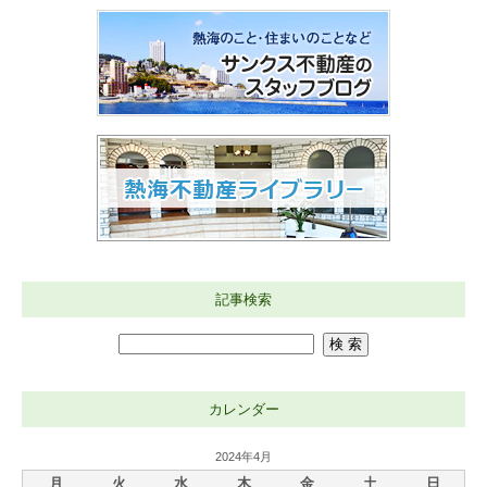
記事検索
カレンダー
2024年4月
月
火
水
木
金
土
日