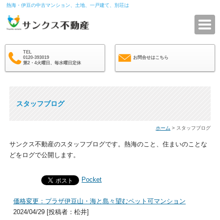
熱海・伊豆の中古マンション、土地、一戸建て、別荘は
サ
TEL
0120-393019
お問合せはこちら
第2・4火曜日、毎水曜日定休
スタッフブログ
ホーム
> スタッフブログ
サンクス不動産のスタッフブログです。熱海のこと、住まいのことな
どをログで公開します。
Pocket
価格変更：プラザ伊豆山・海と島々望むペット可マンション
2024/04/29 [投稿者：松井]