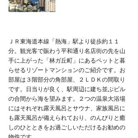
ＪＲ東海道本線「熱海」駅より徒歩約１１
分。観光客で賑わう平和通り名店街の先を山
手に上がった「林ガ丘町」にあるペットと暮
らせるリゾートマンションのご紹介です。お
部屋は３階部分の角部屋、２ＬＤＫの間取り
です。日当りが良く、駅周辺に建ち並ぶビル
の合間から海を望みます。２つの温泉大浴場
にはそれぞれ露天風呂とサウナ、家族風呂に
も露天風呂が備えられており、のんびりと癒
しのひとときをお過ごしいただけるお勧めの
物件です。