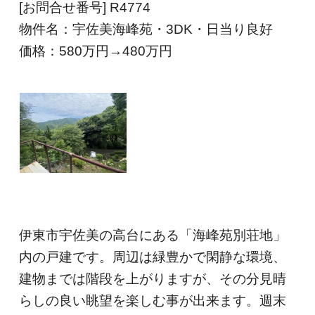
[お問合せ番号] R4774
物件名：宇佐美海峰苑・3DK・日当り良好
価格：580
万円→480
万円
伊東市宇佐美の高台にある「海峰苑別荘地」
内の戸建です。周辺は緑豊かで閑静な環境、
建物までは階段を上がりますが、その分見晴
らしの良い眺望を楽しむ事が出来ます。週末