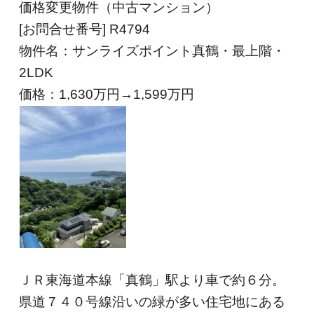
価格変更物件（中古マンション）
[お問合せ番号] R4794
物件名：サンライズポイント真鶴・最上階・
2LDK
価格：1,630
万円→1,599
万円
ＪＲ東海道本線「真鶴」駅より車で約６分。
県道７４０号線沿いの緑が多い住宅地にある