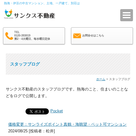
熱海・伊豆の中古マンション、土地、一戸建て、別荘は
サ
TEL
0120-393019
お問合せはこちら
第2・4火曜日、毎水曜日定休
スタッフブログ
ホーム
> スタッフブログ
サンクス不動産のスタッフブログです。熱海のこと、住まいのことな
どをログで公開します。
Pocket
価格変更：サンライズポイント真鶴・海眺望・ペット可マンション
2024/08/25 [投稿者：松井]