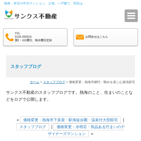
熱海・伊豆の中古マンション、土地、一戸建て、別荘は
サ
TEL
0120-393019
お問合せはこちら
第2・4火曜日、毎水曜日定休
スタッフブログ
ホーム
>
スタッフブログ
> 価格変更：熱海市網代・眺めを楽しむ築浅邸宅
サンクス不動産のスタッフブログです。熱海のこと、住まいのことな
どをログで公開します。
«
|
価格変更：熱海市下多賀・駅海徒歩圏・温泉付大型邸宅
|
スタッフブログ
価格変更：水明荘・気品ある佇まいのデ
»
ザイナーズマンション