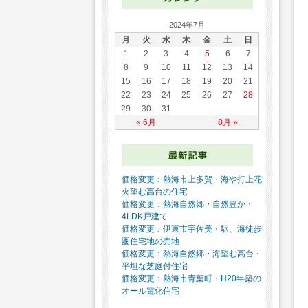
2024年7月
月
火
水
木
金
土
日
1
2
3
4
5
6
7
8
9
10
11
12
13
14
15
16
17
18
19
20
21
22
23
24
25
26
27
28
29
30
31
« 6月
8月 »
価格変更：熱海市上多賀・海や打上花
火望む高台の住宅
価格変更：熱海自然郷・自然豊か・
4LDK戸建て
価格変更：伊東市宇佐美・駅、海徒歩
圏住宅地の売地
価格変更：熱海自然郷・海望む高台・
平坦な芝庭付住宅
価格変更：熱海市青葉町・H20年築の
オール電化住宅