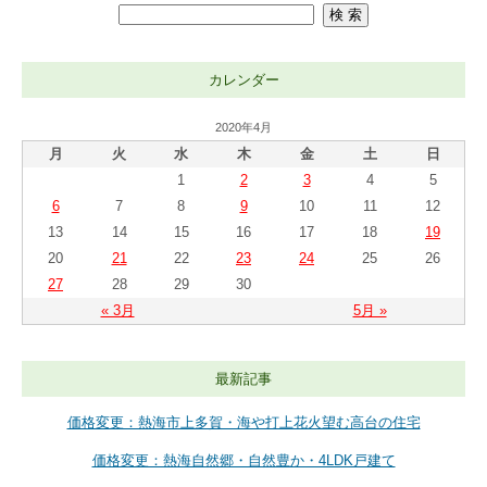
カレンダー
2020年4月
月
火
水
木
金
土
日
1
2
3
4
5
6
7
8
9
10
11
12
13
14
15
16
17
18
19
20
21
22
23
24
25
26
27
28
29
30
« 3月
5月 »
最新記事
価格変更：熱海市上多賀・海や打上花火望む高台の住宅
価格変更：熱海自然郷・自然豊か・4LDK戸建て