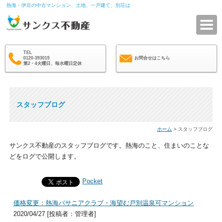
熱海・伊豆の中古マンション、土地、一戸建て、別荘は
サ
TEL
0120-393019
お問合せはこちら
第2・4火曜日、毎水曜日定休
スタッフブログ
ホーム
> スタッフブログ
サンクス不動産のスタッフブログです。熱海のこと、住まいのことな
どをログで公開します。
Pocket
価格変更：熱海パサニアクラブ・海望む戸別温泉可マンション
2020/04/27 [投稿者：管理者]