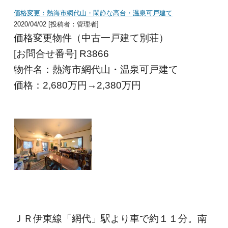
価格変更：熱海市網代山・閑静な高台・温泉可戸建て
2020/04/02 [投稿者：管理者]
価格変更物件（中古一戸建て別荘）
[お問合せ番号] R3866
物件名：熱海市網代山・温泉可戸建て
価格：2,680
万円→2,380万円
ＪＲ伊東線「網代」駅より車で約１１分。南