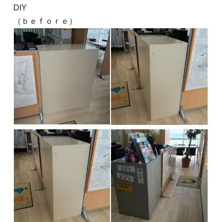
DIY
（ｂｅｆｏｒｅ）