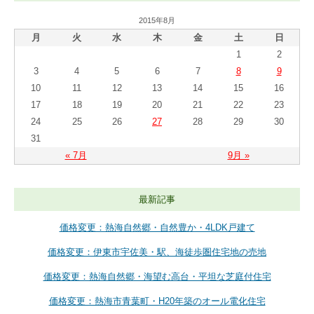
2015年8月
月
火
水
木
金
土
日
1
2
3
4
5
6
7
8
9
10
11
12
13
14
15
16
17
18
19
20
21
22
23
24
25
26
27
28
29
30
31
« 7月
9月 »
最新記事
価格変更：熱海自然郷・自然豊か・4LDK戸建て
価格変更：伊東市宇佐美・駅、海徒歩圏住宅地の売地
価格変更：熱海自然郷・海望む高台・平坦な芝庭付住宅
価格変更：熱海市青葉町・H20年築のオール電化住宅