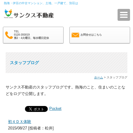
熱海・伊豆の中古マンション、土地、一戸建て、別荘は
サ
TEL
0120-393019
お問合せはこちら
第2・4火曜日、毎水曜日定休
スタッフブログ
ホーム
> スタッフブログ
サンクス不動産のスタッフブログです。熱海のこと、住まいのことな
どをログで公開します。
Pocket
初４ＤＸ体験
2015/08/27 [投稿者：松井]