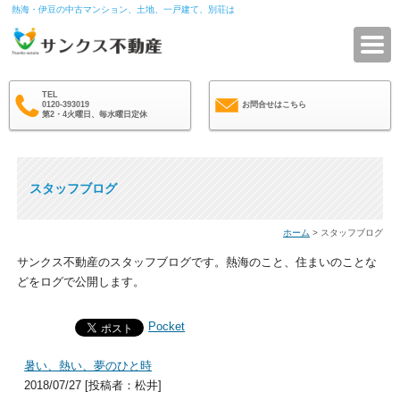
熱海・伊豆の中古マンション、土地、一戸建て、別荘は
サ
TEL
0120-393019
お問合せはこちら
第2・4火曜日、毎水曜日定休
スタッフブログ
ホーム
> スタッフブログ
サンクス不動産のスタッフブログです。熱海のこと、住まいのことな
どをログで公開します。
Pocket
暑い、熱い、夢のひと時
2018/07/27 [投稿者：松井]