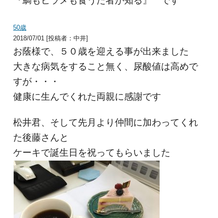
『鯛もヒラメも食うた者が知る』 です
50歳
2018/07/01 [投稿者：中井]
お蔭様で、５０歳を迎える事が出来ました
大きな病気をすること無く、尿酸値は高めで
すが・・・
健康に生んでくれた両親に感謝です
松井君、そして先月より仲間に加わってくれ
た後藤さんと
ケーキで誕生日を祝ってもらいました