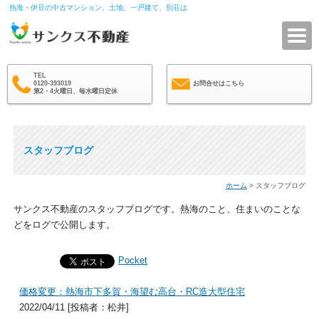
熱海・伊豆の中古マンション、土地、一戸建て、別荘は
サ
TEL
0120-393019
お問合せはこちら
第2・4火曜日、毎水曜日定休
スタッフブログ
ホーム
> スタッフブログ
サンクス不動産のスタッフブログです。熱海のこと、住まいのことな
どをログで公開します。
Pocket
価格変更：熱海市下多賀・海望む高台・RC造大型住宅
2022/04/11 [投稿者：松井]