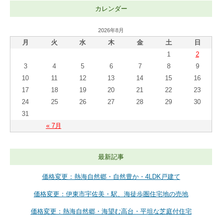
カレンダー
2026年8月
月
火
水
木
金
土
日
1
2
3
4
5
6
7
8
9
10
11
12
13
14
15
16
17
18
19
20
21
22
23
24
25
26
27
28
29
30
31
« 7月
最新記事
価格変更：熱海自然郷・自然豊か・4LDK戸建て
価格変更：伊東市宇佐美・駅、海徒歩圏住宅地の売地
価格変更：熱海自然郷・海望む高台・平坦な芝庭付住宅