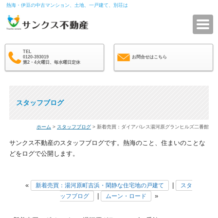
熱海・伊豆の中古マンション、土地、一戸建て、別荘は
サ
TEL
0120-393019
お問合せはこちら
第2・4火曜日、毎水曜日定休
スタッフブログ
ホーム
>
スタッフブログ
> 新着売買：ダイアパレス湯河原グランヒルズ二番館
サンクス不動産のスタッフブログです。熱海のこと、住まいのことな
どをログで公開します。
«
|
新着売買：湯河原町吉浜・閑静な住宅地の戸建て
スタ
|
»
ッフブログ
ムーン・ロード