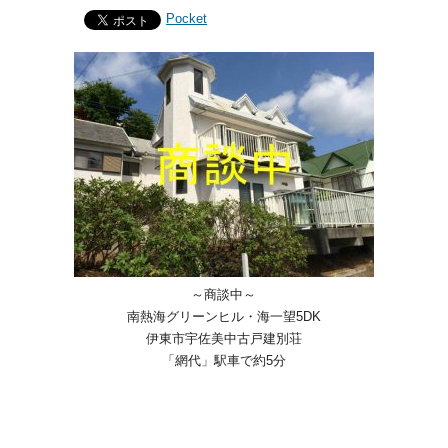
Pocket
～商談中～
南熱海グリーンヒル・海一望5DK
伊東市宇佐美中古戸建別荘
「網代」駅車で約5分