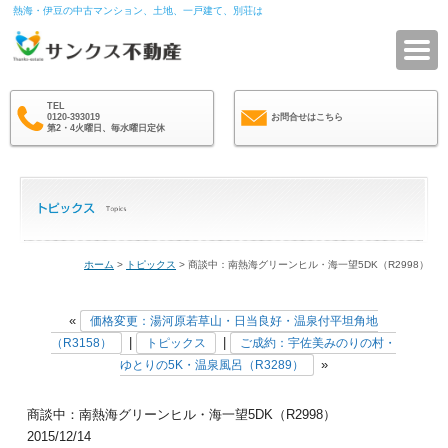
熱海・伊豆の中古マンション、土地、一戸建て、別荘は
サ
TEL
0120-393019
お問合せはこちら
第2・4火曜日、毎水曜日定休
ホーム
>
トピックス
> 商談中：南熱海グリーンヒル・海一望5DK（R2998）
«
価格変更：湯河原若草山・日当良好・温泉付平坦角地
|
|
（R3158）
トピックス
ご成約：宇佐美みのりの村・
»
ゆとりの5K・温泉風呂（R3289）
商談中：南熱海グリーンヒル・海一望5DK（R2998）
2015/12/14