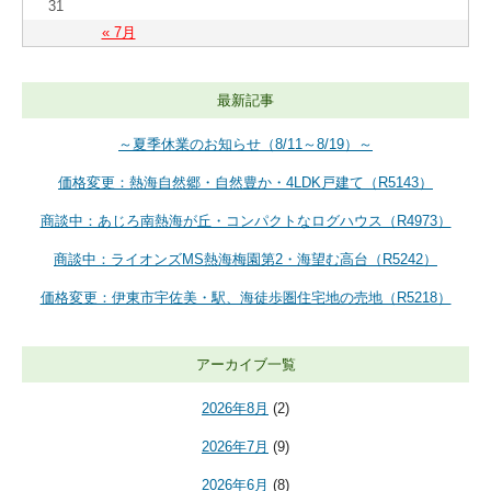
31
« 7月
最新記事
～夏季休業のお知らせ（8/11～8/19）～
価格変更：熱海自然郷・自然豊か・4LDK戸建て（R5143）
商談中：あじろ南熱海が丘・コンパクトなログハウス（R4973）
商談中：ライオンズMS熱海梅園第2・海望む高台（R5242）
価格変更：伊東市宇佐美・駅、海徒歩圏住宅地の売地（R5218）
アーカイブ一覧
2026年8月
(2)
2026年7月
(9)
2026年6月
(8)