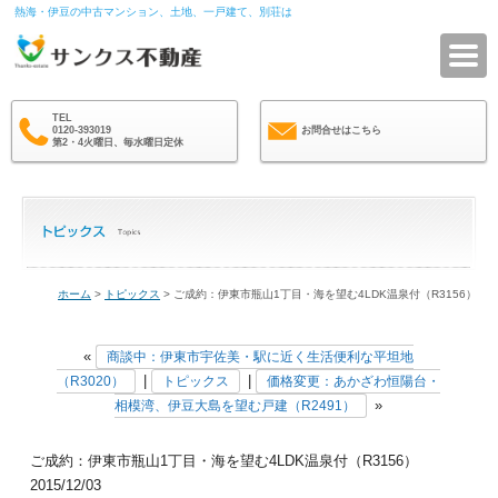
熱海・伊豆の中古マンション、土地、一戸建て、別荘は
サ
TEL
0120-393019
お問合せはこちら
第2・4火曜日、毎水曜日定休
ホーム
>
トピックス
> ご成約：伊東市瓶山1丁目・海を望む4LDK温泉付（R3156）
«
商談中：伊東市宇佐美・駅に近く生活便利な平坦地
|
|
（R3020）
トピックス
価格変更：あかざわ恒陽台・
»
相模湾、伊豆大島を望む戸建（R2491）
ご成約：伊東市瓶山1丁目・海を望む4LDK温泉付（R3156）
2015/12/03