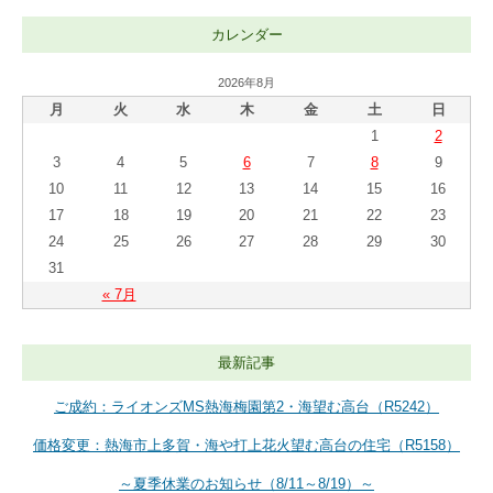
カレンダー
2026年8月
月
火
水
木
金
土
日
1
2
3
4
5
6
7
8
9
10
11
12
13
14
15
16
17
18
19
20
21
22
23
24
25
26
27
28
29
30
31
« 7月
最新記事
ご成約：ライオンズMS熱海梅園第2・海望む高台（R5242）
価格変更：熱海市上多賀・海や打上花火望む高台の住宅（R5158）
～夏季休業のお知らせ（8/11～8/19）～