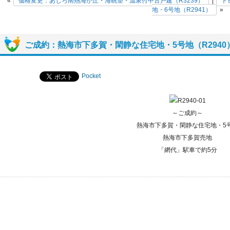
«
価格変更：あじろ南熱海が丘・海眺望・温泉付中古戸建（R3239）
|
ト
地・6号地（R2941）
»
ご成約：熱海市下多賀・閑静な住宅地・5号地（R2940
Pocket
～ご成約～
熱海市下多賀・閑静な住宅地・5
熱海市下多賀売地
「網代」駅車で約5分