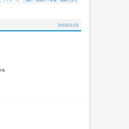
ピックス
|
ご成約：熱海市下多賀・閑静な住宅
）
2015/11/23
号地