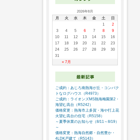
2026年8月
月
火
水
木
金
土
日
1
2
3
4
5
6
7
8
9
10
11
12
13
14
15
16
17
18
19
20
21
22
23
24
25
26
27
28
29
30
31
« 7月
ご成約：あじろ南熱海が丘・コンパク
トなログハウス（R4973）
ご成約：ライオンズMS熱海梅園第2・
海望む高台（R5242）
価格変更：熱海市上多賀・海や打上花
火望む高台の住宅（R5158）
～夏季休業のお知らせ（8/11～8/19）
～
価格変更：熱海自然郷・自然豊か・
4LDK戸建て（R5143）