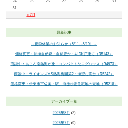
24
25
26
27
28
29
30
31
« 7月
最新記事
～夏季休業のお知らせ（8/11～8/19）～
価格変更：熱海自然郷・自然豊か・4LDK戸建て（R5143）
商談中：あじろ南熱海が丘・コンパクトなログハウス（R4973）
商談中：ライオンズMS熱海梅園第2・海望む高台（R5242）
価格変更：伊東市宇佐美・駅、海徒歩圏住宅地の売地（R5218）
アーカイブ一覧
2026年8月
(2)
2026年7月
(9)