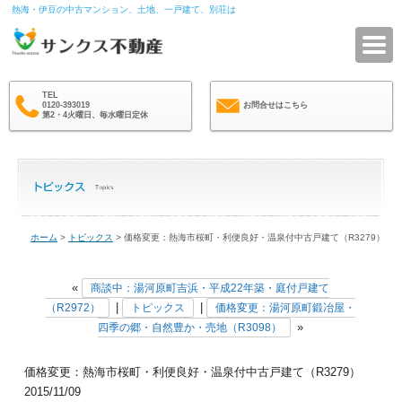
熱海・伊豆の中古マンション、土地、一戸建て、別荘は
サ
TEL
0120-393019
お問合せはこちら
第2・4火曜日、毎水曜日定休
ホーム
>
トピックス
> 価格変更：熱海市桜町・利便良好・温泉付中古戸建て（R3279）
«
商談中：湯河原町吉浜・平成22年築・庭付戸建て
|
|
（R2972）
トピックス
価格変更：湯河原町鍛冶屋・
»
四季の郷・自然豊か・売地（R3098）
価格変更：熱海市桜町・利便良好・温泉付中古戸建て（R3279）
2015/11/09