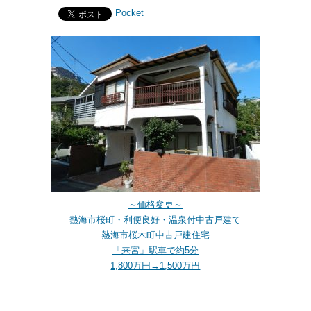
Pocket
～価格変更～
熱海市桜町・利便良好・温泉付中古戸建て
熱海市桜木町中古戸建住宅
「来宮」駅車で約5分
1,800万円→1,500万円