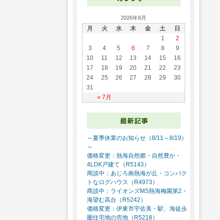
2026年8月
月
火
水
木
金
土
日
1
2
3
4
5
6
7
8
9
10
11
12
13
14
15
16
17
18
19
20
21
22
23
24
25
26
27
28
29
30
31
« 7月
～夏季休業のお知らせ（8/11～8/19）
～
価格変更：熱海自然郷・自然豊か・
4LDK戸建て（R5143）
商談中：あじろ南熱海が丘・コンパク
トなログハウス（R4973）
商談中：ライオンズMS熱海梅園第2・
海望む高台（R5242）
価格変更：伊東市宇佐美・駅、海徒歩
圏住宅地の売地（R5218）