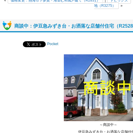
«
価格変更：熱海市下多賀・海望む和風戸建て（R2831）
|
トピックス
地（R3275）
»
商談中：伊豆急みずき台・お洒落な店舗付住宅（R252
Pocket
～商談中～
伊豆急みずき台・お洒落な店舗付