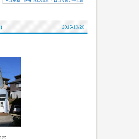
|
写真更新：熱海市緑ガ丘町・日当り良い平坦角
8）
2015/10/20
住宅