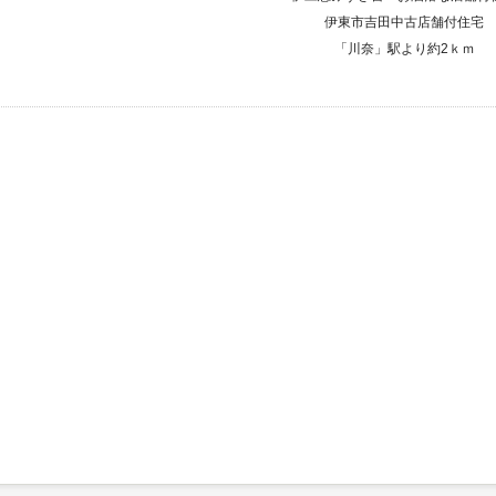
伊東市吉田中古店舗付住宅
「川奈」駅より約2ｋｍ