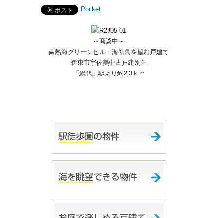
Pocket
～商談中～
南熱海グリーンヒル・海初島を望む戸建て
伊東市宇佐美中古戸建別荘
「網代」駅より約2.3ｋｍ