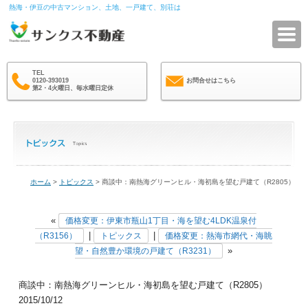
熱海・伊豆の中古マンション、土地、一戸建て、別荘は
サ
TEL
0120-393019
お問合せはこちら
第2・4火曜日、毎水曜日定休
ホーム
>
トピックス
> 商談中：南熱海グリーンヒル・海初島を望む戸建て（R2805）
«
価格変更：伊東市瓶山1丁目・海を望む4LDK温泉付
|
|
（R3156）
トピックス
価格変更：熱海市網代・海眺
»
望・自然豊か環境の戸建て（R3231）
商談中：南熱海グリーンヒル・海初島を望む戸建て（R2805）
2015/10/12