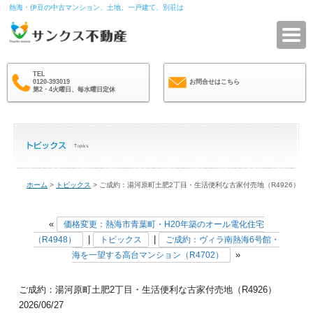
熱海・伊豆の中古マンション、土地、一戸建て、別荘は
サ
TEL
0120-393019
お問合せはこちら
第2・4火曜日、毎水曜日定休
ホーム
>
トピックス
> ご成約：湯河原町土肥2丁目・生活便利な古家付売地（R4926）
«
価格変更：熱海市青葉町・H20年築のオール電化住宅
|
|
（R4948）
トピックス
ご成約：ヴィラ南熱海6号館・
»
海を一望する高台マンション（R4702）
ご成約：湯河原町土肥2丁目・生活便利な古家付売地（R4926）
2026/06/27