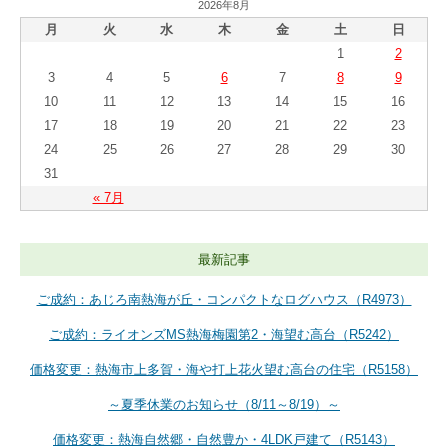
2026年8月
月
火
水
木
金
土
日
1
2
3
4
5
6
7
8
9
10
11
12
13
14
15
16
17
18
19
20
21
22
23
24
25
26
27
28
29
30
31
« 7月
最新記事
ご成約：あじろ南熱海が丘・コンパクトなログハウス（R4973）
ご成約：ライオンズMS熱海梅園第2・海望む高台（R5242）
価格変更：熱海市上多賀・海や打上花火望む高台の住宅（R5158）
～夏季休業のお知らせ（8/11～8/19）～
価格変更：熱海自然郷・自然豊か・4LDK戸建て（R5143）