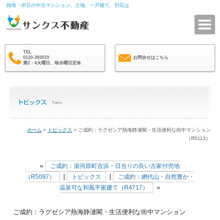
熱海・伊豆の中古マンション、土地、一戸建て、別荘は
サ
TEL
0120-393019
お問合せはこちら
第2・4火曜日、毎水曜日定休
ホーム
>
トピックス
> ご成約：ラグゼシア熱海静漣閣・生活便利な街中マンション
（R5113）
«
ご成約：湯河原町吉浜・日当りの良い古家付売地
|
|
（R5097）
トピックス
ご成約：網代山・自然豊か・
»
温泉可な和風平家建て（R4717）
ご成約：ラグゼシア熱海静漣閣・生活便利な街中マンション