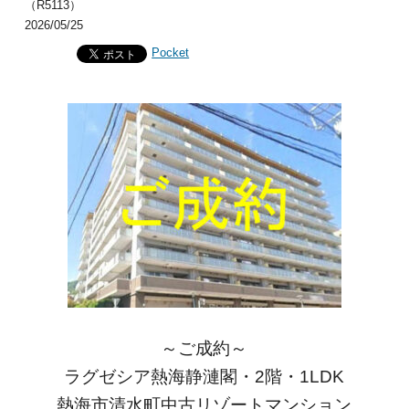
（R5113）
2026/05/25
Pocket
～ご成約～
ラグゼシア熱海静漣閣・2階・1LDK
熱海市清水町中古リゾートマンション