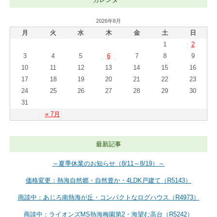
2026年8月
月
火
水
木
金
土
日
1
2
3
4
5
6
7
8
9
10
11
12
13
14
15
16
17
18
19
20
21
22
23
24
25
26
27
28
29
30
31
« 7月
最新記事
～夏季休業のお知らせ（8/11～8/19）～
価格変更：熱海自然郷・自然豊か・4LDK戸建て（R5143）
商談中：あじろ南熱海が丘・コンパクトなログハウス（R4973）
商談中：ライオンズMS熱海梅園第2・海望む高台（R5242）