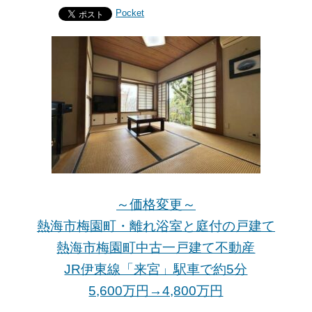
Pocket
～価格変更～
熱海市梅園町・離れ浴室と庭付の戸建て
熱海市梅園町中古一戸建て不動産
JR伊東線「来宮」駅車で約5分
5,600万円→4,800万
円