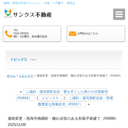
熱海・伊豆の中古マンション、土地、一戸建て、別荘は
サ
TEL
0120-393019
お問合せはこちら
第2・4火曜日、毎水曜日定休
ホーム
>
トピックス
> 価格変更：熱海市梅園町・離れ浴室のある和風平家建て（R4998）
«
ご成約：湯河原町吉浜・贅を尽くした拘りの大型邸宅
|
|
（R4694）
トピックス
ご成約：湯河原町吉浜・部屋
»
数豊富な和風住宅（R5057）
価格変更：熱海市梅園町・離れ浴室のある和風平家建て（R4998）
2025/11/08