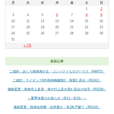
月
火
水
木
金
土
日
1
2
3
4
5
6
7
8
9
10
11
12
13
14
15
16
17
18
19
20
21
22
23
24
25
26
27
28
29
30
31
« 7月
最新記事
ご成約：あじろ南熱海が丘・コンパクトなログハウス（R4973）
ご成約：ライオンズMS熱海梅園第2・海望む高台（R5242）
価格変更：熱海市上多賀・海や打上花火望む高台の住宅（R5158）
～夏季休業のお知らせ（8/11～8/19）～
価格変更：熱海自然郷・自然豊か・4LDK戸建て（R5143）