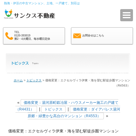
熱海・伊豆の中古マンション、土地、一戸建て、別荘は
サ
TEL
0120-393019
お問合せはこちら
第2・4火曜日、毎水曜日定休
ホーム
>
トピックス
> 価格変更：エクセルヴィラ伊東・海を望む駅徒歩圏マンション
（R4563）
«
価格変更：湯河原町鍛冶屋・ハウスメーカー施工の戸建て
|
|
（R4431）
トピックス
価格変更：ダイアパレス湯河
»
原郷・緑豊かな高台のマンション（R4553）
価格変更：エクセルヴィラ伊東・海を望む駅徒歩圏マンション