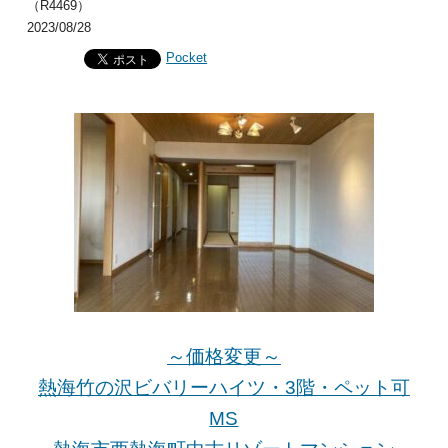
（R4469）
2023/08/28
Pocket
～価格変更～
熱海竹の沢ビバリーハイツ・3階・ペット可
MS