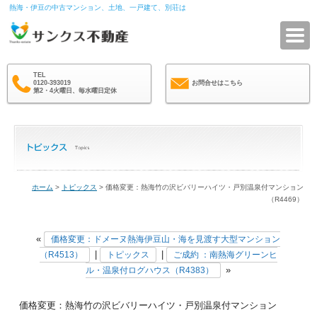
熱海・伊豆の中古マンション、土地、一戸建て、別荘は
サ
TEL
0120-393019
お問合せはこちら
第2・4火曜日、毎水曜日定休
ホーム
>
トピックス
> 価格変更：熱海竹の沢ビバリーハイツ・戸別温泉付マンション
（R4469）
«
価格変更：ドメーヌ熱海伊豆山・海を見渡す大型マンション
|
|
（R4513）
トピックス
ご成約 ：南熱海グリーンヒ
»
ル・温泉付ログハウス（R4383）
価格変更：熱海竹の沢ビバリーハイツ・戸別温泉付マンション