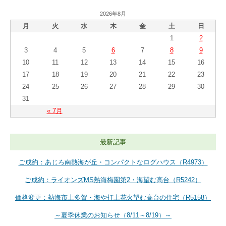
2026年8月
月
火
水
木
金
土
日
1
2
3
4
5
6
7
8
9
10
11
12
13
14
15
16
17
18
19
20
21
22
23
24
25
26
27
28
29
30
31
« 7月
最新記事
ご成約：あじろ南熱海が丘・コンパクトなログハウス（R4973）
ご成約：ライオンズMS熱海梅園第2・海望む高台（R5242）
価格変更：熱海市上多賀・海や打上花火望む高台の住宅（R5158）
～夏季休業のお知らせ（8/11～8/19）～