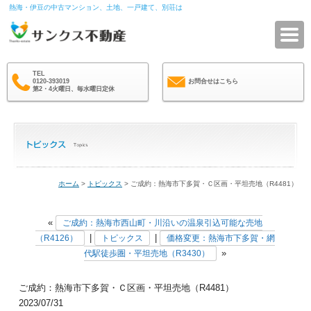
熱海・伊豆の中古マンション、土地、一戸建て、別荘は
サ
TEL
0120-393019
お問合せはこちら
第2・4火曜日、毎水曜日定休
ホーム
>
トピックス
> ご成約：熱海市下多賀・Ｃ区画・平坦売地（R4481）
«
ご成約：熱海市西山町・川沿いの温泉引込可能な売地
|
|
（R4126）
トピックス
価格変更：熱海市下多賀・網
»
代駅徒歩圏・平坦売地（R3430）
ご成約：熱海市下多賀・Ｃ区画・平坦売地（R4481）
2023/07/31