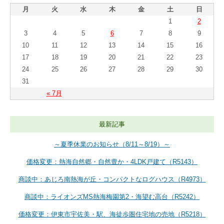
月
火
水
木
金
土
日
1
2
3
4
5
6
7
8
9
10
11
12
13
14
15
16
17
18
19
20
21
22
23
24
25
26
27
28
29
30
31
« 7月
最新記事
～夏季休業のお知らせ（8/11～8/19）～
価格変更：熱海自然郷・自然豊か・4LDK戸建て（R5143）
商談中：あじろ南熱海が丘・コンパクトなログハウス（R4973）
商談中：ライオンズMS熱海梅園第2・海望む高台（R5242）
価格変更：伊東市宇佐美・駅、海徒歩圏住宅地の売地（R5218）