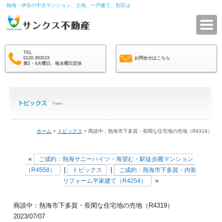
熱海・伊豆の中古マンション、土地、一戸建て、別荘は
サ
TEL
0120-393019
お問合せはこちら
第2・4火曜日、毎水曜日定休
ホーム
>
トピックス
> 商談中：熱海市下多賀・長閑な住宅地の売地（R4319）
«
ご成約：熱海サニーハイツ・海望む・駅徒歩圏マンション
|
|
（R4558）
トピックス
ご成約：熱海市下多賀・内装
»
リフォーム平家建て（R4254）
商談中：熱海市下多賀・長閑な住宅地の売地（R4319）
2023/07/07