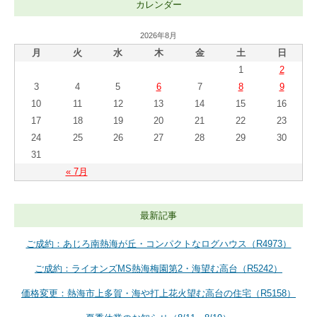
カレンダー
2026年8月
月
火
水
木
金
土
日
1
2
3
4
5
6
7
8
9
10
11
12
13
14
15
16
17
18
19
20
21
22
23
24
25
26
27
28
29
30
31
« 7月
最新記事
ご成約：あじろ南熱海が丘・コンパクトなログハウス（R4973）
ご成約：ライオンズMS熱海梅園第2・海望む高台（R5242）
価格変更：熱海市上多賀・海や打上花火望む高台の住宅（R5158）