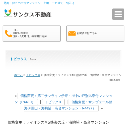
熱海・伊豆の中古マンション、土地、一戸建て、別荘は
サ
TEL
0120-393019
お問合せはこちら
第2・4火曜日、毎水曜日定休
ホーム
>
トピックス
> 価格変更：ライオンズMS熱海の丘・海眺望・高台マンション
（R4539）
«
価格変更：第二サンライフ伊東・街中の戸別温泉付マンショ
|
|
ン（R4410）
トピックス
価格変更：サンヴェール熱
»
海伊豆山・海眺望・高台マンション（R4497）
価格変更：ライオンズMS熱海の丘・海眺望・高台マンション