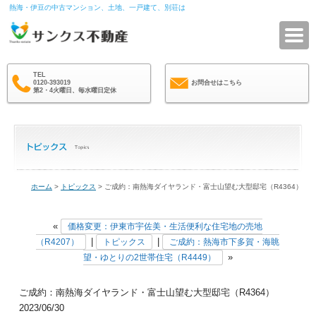
熱海・伊豆の中古マンション、土地、一戸建て、別荘は
サ
TEL
0120-393019
お問合せはこちら
第2・4火曜日、毎水曜日定休
ホーム
>
トピックス
> ご成約：南熱海ダイヤランド・富士山望む大型邸宅（R4364）
«
価格変更：伊東市宇佐美・生活便利な住宅地の売地
|
|
（R4207）
トピックス
ご成約：熱海市下多賀・海眺
»
望・ゆとりの2世帯住宅（R4449）
ご成約：南熱海ダイヤランド・富士山望む大型邸宅（R4364）
2023/06/30