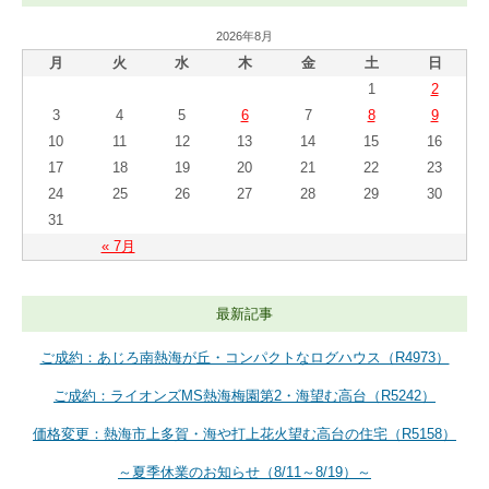
2026年8月
月
火
水
木
金
土
日
1
2
3
4
5
6
7
8
9
10
11
12
13
14
15
16
17
18
19
20
21
22
23
24
25
26
27
28
29
30
31
« 7月
最新記事
ご成約：あじろ南熱海が丘・コンパクトなログハウス（R4973）
ご成約：ライオンズMS熱海梅園第2・海望む高台（R5242）
価格変更：熱海市上多賀・海や打上花火望む高台の住宅（R5158）
～夏季休業のお知らせ（8/11～8/19）～