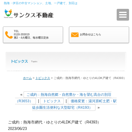
熱海・伊豆の中古マンション、土地、一戸建て、別荘は
サ
TEL
0120-393019
お問合せはこちら
第2・4火曜日、毎水曜日定休
ホーム
>
トピックス
> ご成約：熱海市網代・ゆとりの4LDK戸建て（R4393）
«
ご成約：熱海自然郷・自然豊か・海を望む高台の別荘
|
|
（R3653）
トピックス
価格変更：湯河原町土肥・駅
»
徒歩圏生活便利な大型邸宅（R4193）
ご成約：熱海市網代・ゆとりの4LDK戸建て（R4393）
2023/06/23