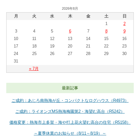
2026年8月
月
火
水
木
金
土
日
1
2
3
4
5
6
7
8
9
10
11
12
13
14
15
16
17
18
19
20
21
22
23
24
25
26
27
28
29
30
31
« 7月
最新記事
ご成約：あじろ南熱海が丘・コンパクトなログハウス（R4973）
ご成約：ライオンズMS熱海梅園第2・海望む高台（R5242）
価格変更：熱海市上多賀・海や打上花火望む高台の住宅（R5158）
～夏季休業のお知らせ（8/11～8/19）～