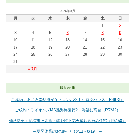
2026年8月
月
火
水
木
金
土
日
1
2
3
4
5
6
7
8
9
10
11
12
13
14
15
16
17
18
19
20
21
22
23
24
25
26
27
28
29
30
31
« 7月
最新記事
ご成約：あじろ南熱海が丘・コンパクトなログハウス（R4973）
ご成約：ライオンズMS熱海梅園第2・海望む高台（R5242）
価格変更：熱海市上多賀・海や打上花火望む高台の住宅（R5158）
～夏季休業のお知らせ（8/11～8/19）～