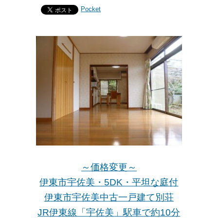
Pocket
～価格変更～
伊東市宇佐美・5DK・平坦な庭付
伊東市宇佐美中古一戸建て別荘
JR伊東線「宇佐美
」駅車で約10分