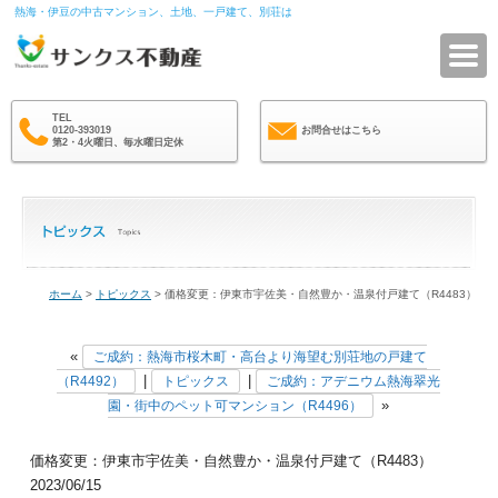
熱海・伊豆の中古マンション、土地、一戸建て、別荘は
サ
TEL
0120-393019
お問合せはこちら
第2・4火曜日、毎水曜日定休
ホーム
>
トピックス
> 価格変更：伊東市宇佐美・自然豊か・温泉付戸建て（R4483）
«
ご成約：熱海市桜木町・高台より海望む別荘地の戸建て
|
|
（R4492）
トピックス
ご成約：アデニウム熱海翠光
»
園・街中のペット可マンション（R4496）
価格変更：伊東市宇佐美・自然豊か・温泉付戸建て（R4483）
2023/06/15