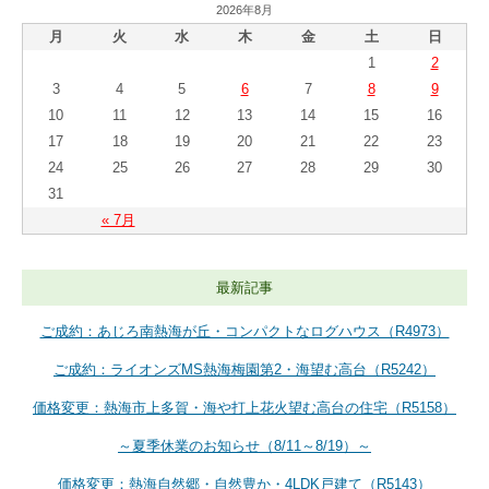
2026年8月
月
火
水
木
金
土
日
1
2
3
4
5
6
7
8
9
10
11
12
13
14
15
16
17
18
19
20
21
22
23
24
25
26
27
28
29
30
31
« 7月
最新記事
ご成約：あじろ南熱海が丘・コンパクトなログハウス（R4973）
ご成約：ライオンズMS熱海梅園第2・海望む高台（R5242）
価格変更：熱海市上多賀・海や打上花火望む高台の住宅（R5158）
～夏季休業のお知らせ（8/11～8/19）～
価格変更：熱海自然郷・自然豊か・4LDK戸建て（R5143）