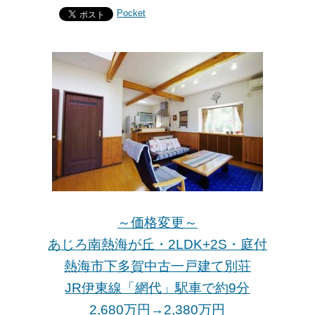
Pocket
～価格変更～
あじろ南熱海が丘・2LDK+2S・庭付
熱海市下多賀中古一戸建て別荘
JR伊東線「網代
」駅車で約9分
2,680万円→2,380万
円