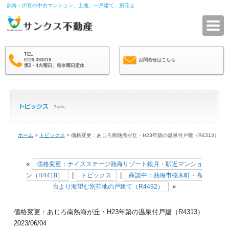
熱海・伊豆の中古マンション、土地、一戸建て、別荘は
サ
TEL
0120-393019
お問合せはこちら
第2・4火曜日、毎水曜日定休
ホーム
>
トピックス
> 価格変更：あじろ南熱海が丘・H23年築の温泉付戸建（R4313）
«
価格変更：ナイスステージ熱海リゾート銀月・駅近マンショ
|
|
ン（R4418）
トピックス
商談中：熱海市桜木町・高
»
台より海望む別荘地の戸建て（R4492）
価格変更：あじろ南熱海が丘・H23年築の温泉付戸建（R4313）
2023/06/04