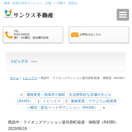
熱海・伊豆の中古マンション、土地、一戸建て、別荘は
サ
TEL
0120-393019
お問合せはこちら
第2・4火曜日、毎水曜日定休
ホーム
>
トピックス
> 商談中：ライオンズマンション湯河原町福浦・海眺望（R4380）
«
価格変更：熱海市小嵐町・生活便良好な店舗付きビル
|
|
（R4455）
トピックス
価格変更：アデニウム熱海濱
»
ノ離宮・駅近ペット可マンション（R4466）
商談中：ライオンズマンション湯河原町福浦・海眺望（R4380）
2023/05/19