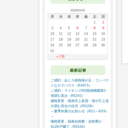
2026年8月
月
火
水
木
金
土
日
1
2
3
4
5
6
7
8
9
10
11
12
13
14
15
16
17
18
19
20
21
22
23
24
25
26
27
28
29
30
31
« 7月
ご成約：あじろ南熱海が丘・コンパク
トなログハウス（R4973）
ご成約：ライオンズMS熱海梅園第2・
海望む高台（R5242）
価格変更：熱海市上多賀・海や打上花
火望む高台の住宅（R5158）
～夏季休業のお知らせ（8/11～8/19）
～
価格変更：熱海自然郷・自然豊か・
4LDK戸建て（R5143）