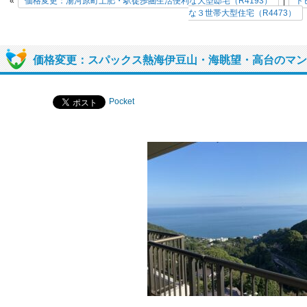
«
価格変更：湯河原町土肥・駅徒歩圏生活便利な大型邸宅（R4193）
|
ト
な３世帯大型住宅（R4473）
価格変更：スパックス熱海伊豆山・海眺望・高台のマンシ
Pocket