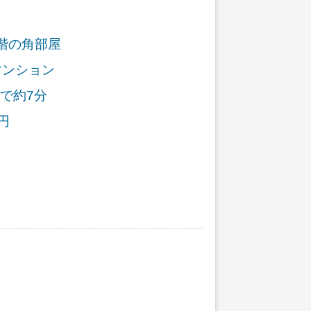
階の角部屋
マンション
で約7分
円