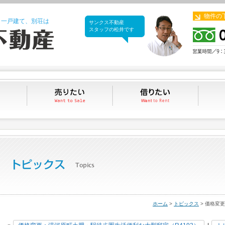
物件の
、一戸建て、別荘は
サンクス不動産
サンクス不動産
スタッフの松井です
買いたい
売りたい
借りたい
ホーム
>
トピックス
> 価格変