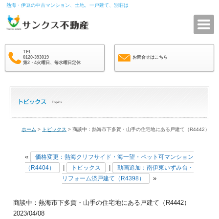
熱海・伊豆の中古マンション、土地、一戸建て、別荘は
サ
TEL
0120-393019
お問合せはこちら
第2・4火曜日、毎水曜日定休
ホーム
>
トピックス
> 商談中：熱海市下多賀・山手の住宅地にある戸建て（R4442）
«
価格変更：熱海クリフサイド・海一望・ペット可マンション
|
|
（R4404）
トピックス
動画追加：南伊東いずみ台・
»
リフォーム済戸建て（R4398）
商談中：熱海市下多賀・山手の住宅地にある戸建て（R4442）
2023/04/08