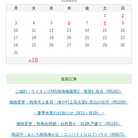
2026年8月
月
火
水
木
金
土
日
1
2
3
4
5
6
7
8
9
10
11
12
13
14
15
16
17
18
19
20
21
22
23
24
25
26
27
28
29
30
31
« 7月
最新記事
ご成約：ライオンズMS熱海梅園第2・海望む高台（R5242）
価格変更：熱海市上多賀・海や打上花火望む高台の住宅（R5158）
～夏季休業のお知らせ（8/11～8/19）～
価格変更：熱海自然郷・自然豊か・4LDK戸建て（R5143）
商談中：あじろ南熱海が丘・コンパクトなログハウス（R4973）