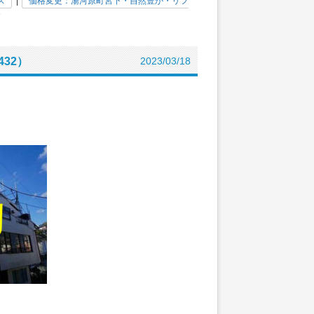
ス
|
価格変更：湯河原町宮下・自然豊か・リフ
»
32）
2023/03/18