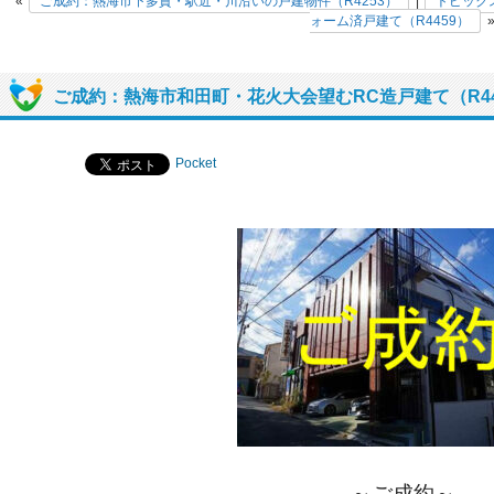
«
ご成約：熱海市下多賀・駅近・川沿いの戸建物件（R4253）
|
トピック
ォーム済戸建て（R4459）
ご成約：熱海市和田町・花火大会望むRC造戸建て（R44
Pocket
～ご成約～