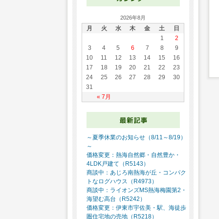
2026年8月
月
火
水
木
金
土
日
1
2
3
4
5
6
7
8
9
10
11
12
13
14
15
16
17
18
19
20
21
22
23
24
25
26
27
28
29
30
31
« 7月
～夏季休業のお知らせ（8/11～8/19）
～
価格変更：熱海自然郷・自然豊か・
4LDK戸建て（R5143）
商談中：あじろ南熱海が丘・コンパク
トなログハウス（R4973）
商談中：ライオンズMS熱海梅園第2・
海望む高台（R5242）
価格変更：伊東市宇佐美・駅、海徒歩
圏住宅地の売地（R5218）