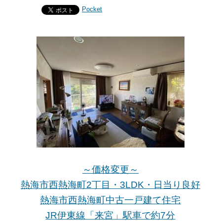
Pocket
～価格変更～
熱海市西熱海町2丁目・3LDK・日当り良好
熱海市西熱海町中古一戸建て住宅
JR伊東線「来宮
」駅車で約7分