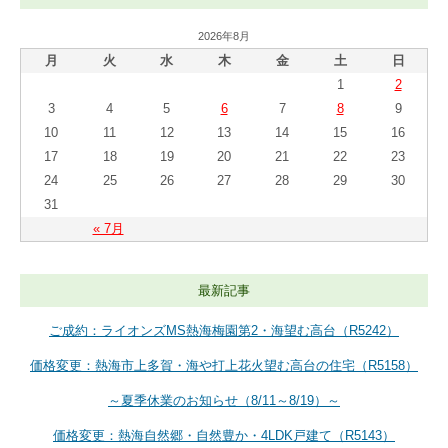
2026年8月
月
火
水
木
金
土
日
1
2
3
4
5
6
7
8
9
10
11
12
13
14
15
16
17
18
19
20
21
22
23
24
25
26
27
28
29
30
31
« 7月
最新記事
ご成約：ライオンズMS熱海梅園第2・海望む高台（R5242）
価格変更：熱海市上多賀・海や打上花火望む高台の住宅（R5158）
～夏季休業のお知らせ（8/11～8/19）～
価格変更：熱海自然郷・自然豊か・4LDK戸建て（R5143）