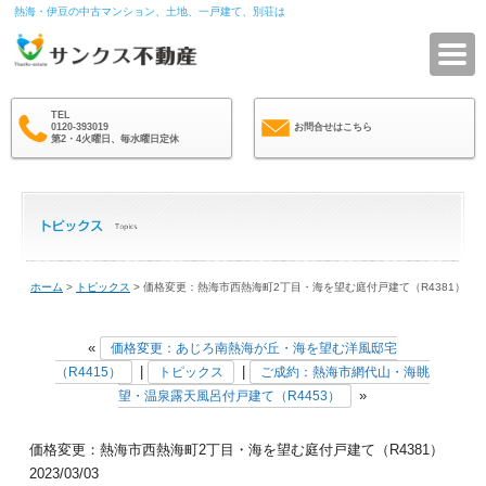
熱海・伊豆の中古マンション、土地、一戸建て、別荘は
サ
TEL
0120-393019
お問合せはこちら
第2・4火曜日、毎水曜日定休
ホーム
>
トピックス
> 価格変更：熱海市西熱海町2丁目・海を望む庭付戸建て（R4381）
«
価格変更：あじろ南熱海が丘・海を望む洋風邸宅
|
|
（R4415）
トピックス
ご成約：熱海市網代山・海眺
»
望・温泉露天風呂付戸建て（R4453）
価格変更：熱海市西熱海町2丁目・海を望む庭付戸建て（R4381）
2023/03/03