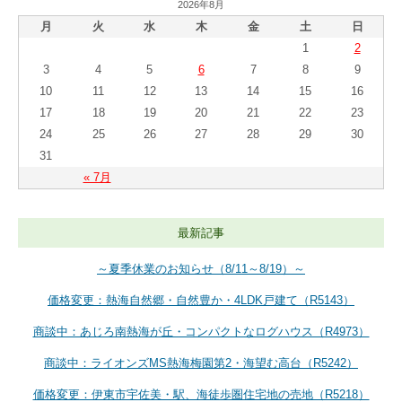
2026年8月
月
火
水
木
金
土
日
1
2
3
4
5
6
7
8
9
10
11
12
13
14
15
16
17
18
19
20
21
22
23
24
25
26
27
28
29
30
31
« 7月
最新記事
～夏季休業のお知らせ（8/11～8/19）～
価格変更：熱海自然郷・自然豊か・4LDK戸建て（R5143）
商談中：あじろ南熱海が丘・コンパクトなログハウス（R4973）
商談中：ライオンズMS熱海梅園第2・海望む高台（R5242）
価格変更：伊東市宇佐美・駅、海徒歩圏住宅地の売地（R5218）