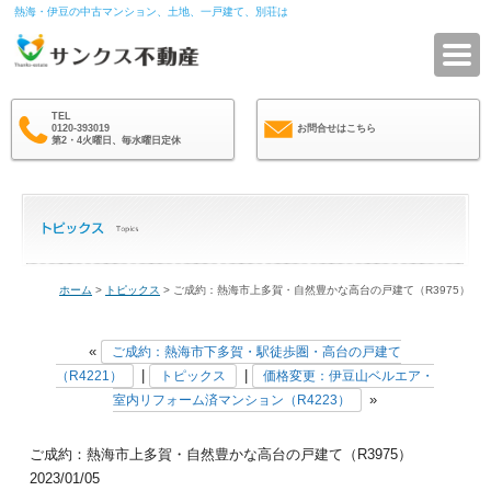
熱海・伊豆の中古マンション、土地、一戸建て、別荘は
サ
TEL
0120-393019
お問合せはこちら
第2・4火曜日、毎水曜日定休
ホーム
>
トピックス
> ご成約：熱海市上多賀・自然豊かな高台の戸建て（R3975）
«
ご成約：熱海市下多賀・駅徒歩圏・高台の戸建て
|
|
（R4221）
トピックス
価格変更：伊豆山ベルエア・
»
室内リフォーム済マンション（R4223）
ご成約：熱海市上多賀・自然豊かな高台の戸建て（R3975）
2023/01/05