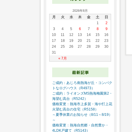
2026年8月
月
火
水
木
金
土
日
1
2
3
4
5
6
7
8
9
10
11
12
13
14
15
16
17
18
19
20
21
22
23
24
25
26
27
28
29
30
31
« 7月
ご成約：あじろ南熱海が丘・コンパク
トなログハウス（R4973）
ご成約：ライオンズMS熱海梅園第2・
海望む高台（R5242）
価格変更：熱海市上多賀・海や打上花
火望む高台の住宅（R5158）
～夏季休業のお知らせ（8/11～8/19）
～
価格変更：熱海自然郷・自然豊か・
4LDK戸建て（R5143）