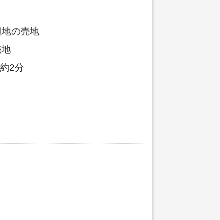
坦地の売地
売地
約2分