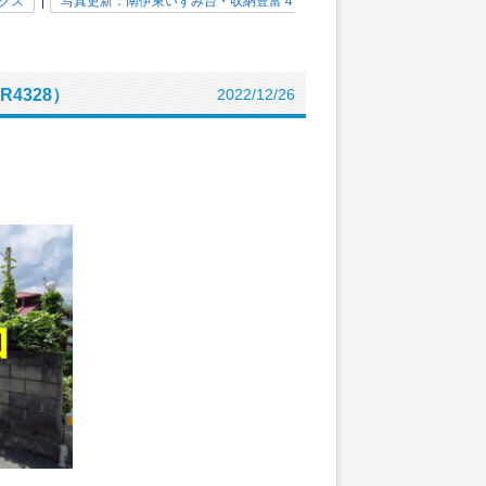
クス
|
写真更新：南伊東いずみ台・収納豊富４
4328）
2022/12/26