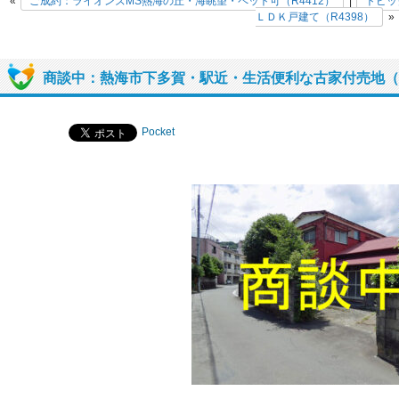
«
ご成約：ライオンズMS熱海の丘・海眺望・ペット可（R4412）
|
トピッ
ＬＤＫ戸建て（R4398）
»
商談中：熱海市下多賀・駅近・生活便利な古家付売地（R
Pocket