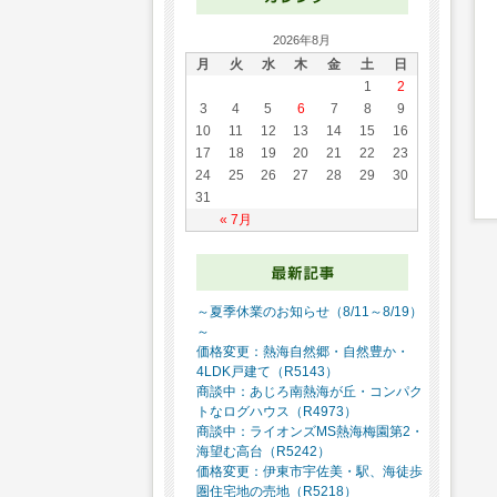
2026年8月
月
火
水
木
金
土
日
1
2
3
4
5
6
7
8
9
10
11
12
13
14
15
16
17
18
19
20
21
22
23
24
25
26
27
28
29
30
31
« 7月
～夏季休業のお知らせ（8/11～8/19）
～
価格変更：熱海自然郷・自然豊か・
4LDK戸建て（R5143）
商談中：あじろ南熱海が丘・コンパク
トなログハウス（R4973）
商談中：ライオンズMS熱海梅園第2・
海望む高台（R5242）
価格変更：伊東市宇佐美・駅、海徒歩
圏住宅地の売地（R5218）