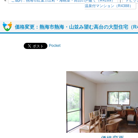
«
ご成約：熱海市紅葉ガ丘町・海眺望・高台の戸建て（R4289）
|
トピッ
温泉付マンション（R4388）
価格変更：熱海市熱海・山並み望む高台の大型住宅（R4
Pocket