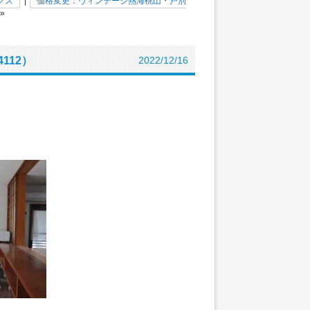
クス
|
価格変更：ヴィンテージ熱海桃山・戸別
»
112）
2022/12/16