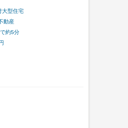
付大型住宅
不動産
で約5分
円