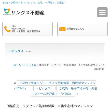
熱海・伊豆の中古マンション、土地、一戸建て、別荘は
サ
TEL
0120-393019
お問合せはこちら
第2・4火曜日、毎水曜日定休
ホーム
>
トピックス
> 価格変更：ラグゼシア熱海静漣閣・市街中心地のマンション
（R4389）
«
ご成約：東急リゾートヴィラ熱海青翠・海眺望マンション
|
|
（R4348）
トピックス
ご成約：熱海市桜木町・内装
»
リフォーム済戸建て（R4203）
価格変更：ラグゼシア熱海静漣閣・市街中心地のマンション