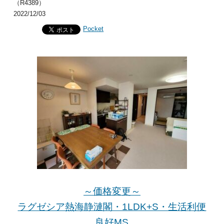
（R4389）
2022/12/03
Pocket
～価格変更～
ラグゼシア熱海静漣閣・1LDK+S・生活利便
良好MS