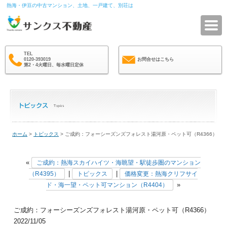
熱海・伊豆の中古マンション、土地、一戸建て、別荘は
サ
TEL
0120-393019
お問合せはこちら
第2・4火曜日、毎水曜日定休
ホーム
>
トピックス
> ご成約：フォーシーズンズフォレスト湯河原・ペット可（R4366）
«
ご成約：熱海スカイハイツ・海眺望・駅徒歩圏のマンション
|
|
（R4395）
トピックス
価格変更：熱海クリフサイ
»
ド・海一望・ペット可マンション（R4404）
ご成約：フォーシーズンズフォレスト湯河原・ペット可（R4366）
2022/11/05