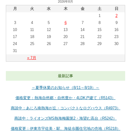
2026年8月
月
火
水
木
金
土
日
1
2
3
4
5
6
7
8
9
10
11
12
13
14
15
16
17
18
19
20
21
22
23
24
25
26
27
28
29
30
31
« 7月
最新記事
～夏季休業のお知らせ（8/11～8/19）～
価格変更：熱海自然郷・自然豊か・4LDK戸建て（R5143）
商談中：あじろ南熱海が丘・コンパクトなログハウス（R4973）
商談中：ライオンズMS熱海梅園第2・海望む高台（R5242）
価格変更：伊東市宇佐美・駅、海徒歩圏住宅地の売地（R5218）