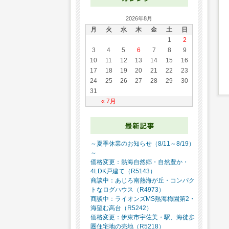
2026年8月
月
火
水
木
金
土
日
1
2
3
4
5
6
7
8
9
10
11
12
13
14
15
16
17
18
19
20
21
22
23
24
25
26
27
28
29
30
31
« 7月
～夏季休業のお知らせ（8/11～8/19）
～
価格変更：熱海自然郷・自然豊か・
4LDK戸建て（R5143）
商談中：あじろ南熱海が丘・コンパク
トなログハウス（R4973）
商談中：ライオンズMS熱海梅園第2・
海望む高台（R5242）
価格変更：伊東市宇佐美・駅、海徒歩
圏住宅地の売地（R5218）