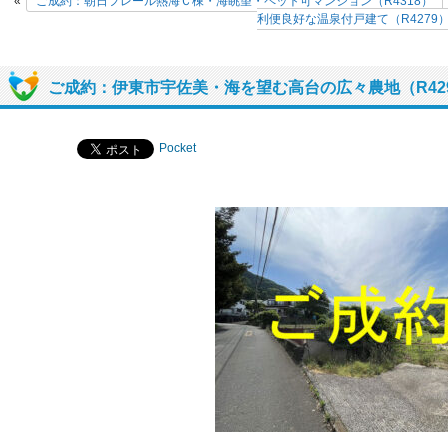
«
ご成約：朝日フレール熱海Ｃ棟・海眺望・ペット可マンション（R4318）
利便良好な温泉付戸建て（R4279
ご成約：伊東市宇佐美・海を望む高台の広々農地（R42
Pocket