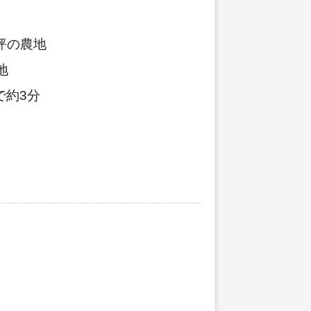
坪の農地
地
で約3分