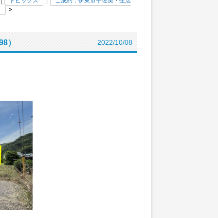
|
トピックス
|
ご成約：伊東市宇佐美・生活
）
»
98）
2022/10/08