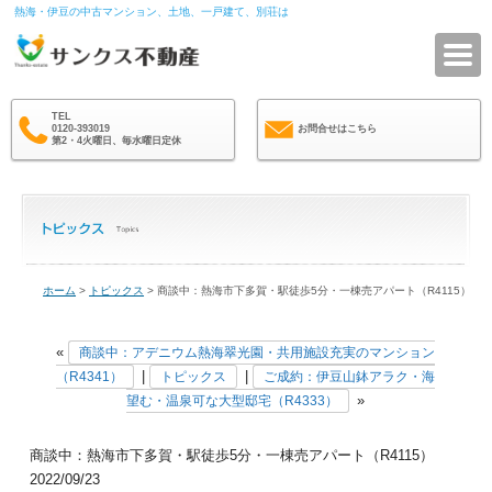
熱海・伊豆の中古マンション、土地、一戸建て、別荘は
サ
TEL
0120-393019
お問合せはこちら
第2・4火曜日、毎水曜日定休
ホーム
>
トピックス
> 商談中：熱海市下多賀・駅徒歩5分・一棟売アパート（R4115）
«
商談中：アデニウム熱海翠光園・共用施設充実のマンション
|
|
（R4341）
トピックス
ご成約：伊豆山鉢アラク・海
»
望む・温泉可な大型邸宅（R4333）
商談中：熱海市下多賀・駅徒歩5分・一棟売アパート（R4115）
2022/09/23