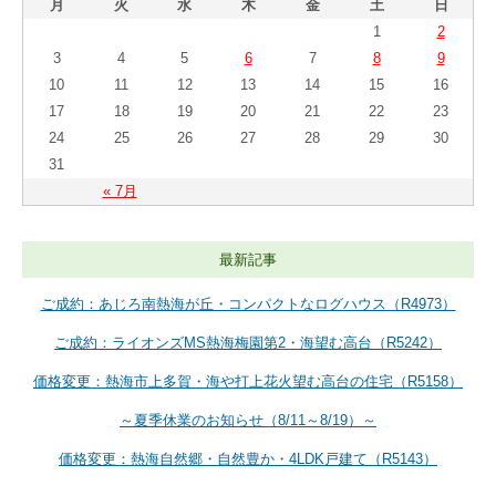
月
火
水
木
金
土
日
1
2
3
4
5
6
7
8
9
10
11
12
13
14
15
16
17
18
19
20
21
22
23
24
25
26
27
28
29
30
31
« 7月
最新記事
ご成約：あじろ南熱海が丘・コンパクトなログハウス（R4973）
ご成約：ライオンズMS熱海梅園第2・海望む高台（R5242）
価格変更：熱海市上多賀・海や打上花火望む高台の住宅（R5158）
～夏季休業のお知らせ（8/11～8/19）～
価格変更：熱海自然郷・自然豊か・4LDK戸建て（R5143）