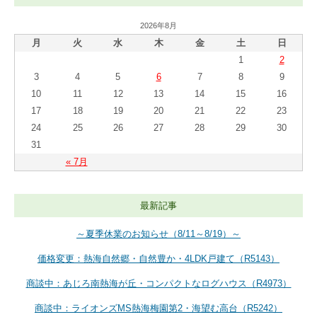
2026年8月
月
火
水
木
金
土
日
1
2
3
4
5
6
7
8
9
10
11
12
13
14
15
16
17
18
19
20
21
22
23
24
25
26
27
28
29
30
31
« 7月
最新記事
～夏季休業のお知らせ（8/11～8/19）～
価格変更：熱海自然郷・自然豊か・4LDK戸建て（R5143）
商談中：あじろ南熱海が丘・コンパクトなログハウス（R4973）
商談中：ライオンズMS熱海梅園第2・海望む高台（R5242）