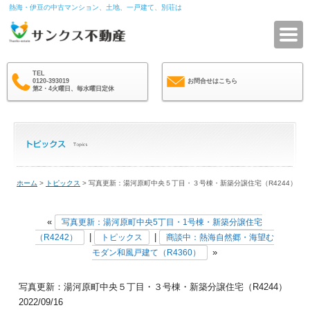
熱海・伊豆の中古マンション、土地、一戸建て、別荘は
サ
TEL
0120-393019
お問合せはこちら
第2・4火曜日、毎水曜日定休
ホーム
>
トピックス
> 写真更新：湯河原町中央５丁目・３号棟・新築分譲住宅（R4244）
«
写真更新：湯河原町中央5丁目・1号棟・新築分譲住宅
|
|
（R4242）
トピックス
商談中：熱海自然郷・海望む
»
モダン和風戸建て（R4360）
写真更新：湯河原町中央５丁目・３号棟・新築分譲住宅（R4244）
2022/09/16