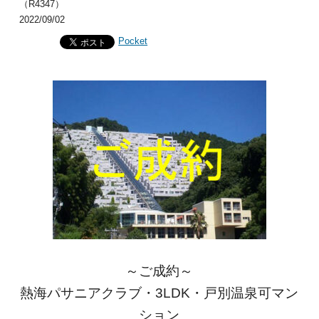
（R4347）
2022/09/02
Pocket
～ご成約～
熱海パサニアクラブ・3LDK・戸別温泉可マン
ション