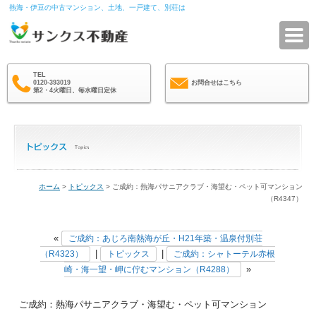
熱海・伊豆の中古マンション、土地、一戸建て、別荘は
サ
TEL
0120-393019
お問合せはこちら
第2・4火曜日、毎水曜日定休
ホーム
>
トピックス
> ご成約：熱海パサニアクラブ・海望む・ペット可マンション
（R4347）
«
ご成約：あじろ南熱海が丘・H21年築・温泉付別荘
|
|
（R4323）
トピックス
ご成約：シャトーテル赤根
»
崎・海一望・岬に佇むマンション（R4288）
ご成約：熱海パサニアクラブ・海望む・ペット可マンション