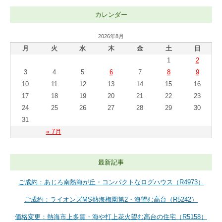
カレンダー
2026年8月
月
火
水
木
金
土
日
1
2
3
4
5
6
7
8
9
10
11
12
13
14
15
16
17
18
19
20
21
22
23
24
25
26
27
28
29
30
31
« 7月
最新記事
ご成約：あじろ南熱海が丘・コンパクトなログハウス（R4973）
ご成約：ライオンズMS熱海梅園第2・海望む高台（R5242）
価格変更：熱海市上多賀・海や打上花火望む高台の住宅（R5158）