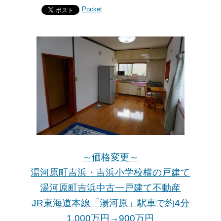
Pocket
～価格変更～
湯河原町吉浜・吉浜小学校横の戸建て
湯河原町吉浜中古一戸建て不動産
JR東海道本線「湯河原」駅車で約4分
1,000万円→900万
円