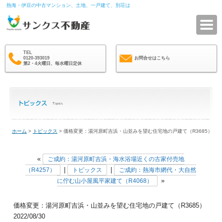
熱海・伊豆の中古マンション、土地、一戸建て、別荘は
サ
TEL
0120-393019
お問合せはこちら
第2・4火曜日、毎水曜日定休
ホーム
>
トピックス
> 価格変更：湯河原町吉浜・山並みを望む住宅地の戸建て（R3685）
«
ご成約：湯河原町吉浜・海水浴場近くの古家付売地
|
|
（R4257）
トピックス
ご成約：熱海市網代・大自然
»
に佇む山小屋風平家建て（R4068）
価格変更：湯河原町吉浜・山並みを望む住宅地の戸建て（R3685）
2022/08/30