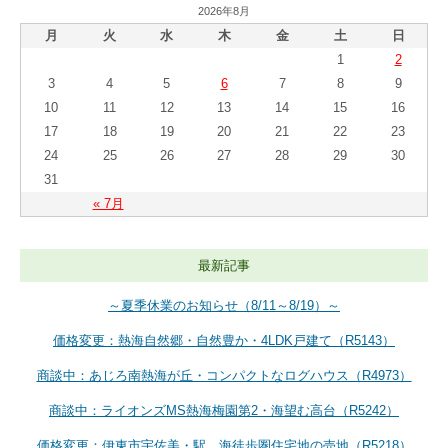
2026年8月
月
火
水
木
金
土
日
1
2
3
4
5
6
7
8
9
10
11
12
13
14
15
16
17
18
19
20
21
22
23
24
25
26
27
28
29
30
31
« 7月
最新記事
～夏季休業のお知らせ（8/11～8/19）～
価格変更：熱海自然郷・自然豊か・4LDK戸建て（R5143）
商談中：あじろ南熱海が丘・コンパクトなログハウス（R4973）
商談中：ライオンズMS熱海梅園第2・海望む高台（R5242）
価格変更：伊東市宇佐美・駅、海徒歩圏住宅地の売地（R5218）