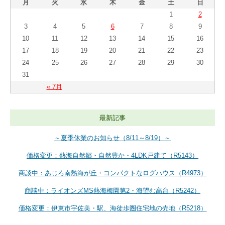
月
火
水
木
金
土
日
1
2
3
4
5
6
7
8
9
10
11
12
13
14
15
16
17
18
19
20
21
22
23
24
25
26
27
28
29
30
31
« 7月
最新記事
～夏季休業のお知らせ（8/11～8/19）～
価格変更：熱海自然郷・自然豊か・4LDK戸建て（R5143）
商談中：あじろ南熱海が丘・コンパクトなログハウス（R4973）
商談中：ライオンズMS熱海梅園第2・海望む高台（R5242）
価格変更：伊東市宇佐美・駅、海徒歩圏住宅地の売地（R5218）