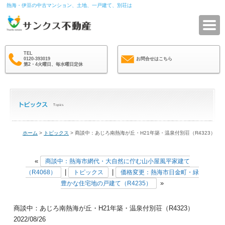
熱海・伊豆の中古マンション、土地、一戸建て、別荘は
サ
TEL
0120-393019
お問合せはこちら
第2・4火曜日、毎水曜日定休
ホーム
>
トピックス
> 商談中：あじろ南熱海が丘・H21年築・温泉付別荘（R4323）
«
商談中：熱海市網代・大自然に佇む山小屋風平家建て
|
|
（R4068）
トピックス
価格変更：熱海市日金町・緑
»
豊かな住宅地の戸建て（R4235）
商談中：あじろ南熱海が丘・H21年築・温泉付別荘（R4323）
2022/08/26