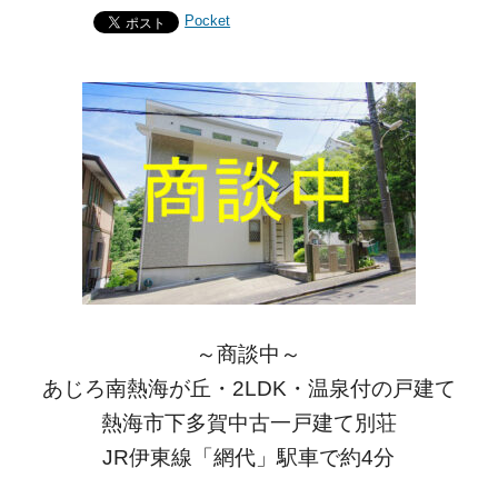
Pocket
～商談中～
あじろ南熱海が丘・2LDK・温泉付の戸建て
熱海市下多賀中古一戸建て別荘
JR伊東線「網代」駅車で約4分